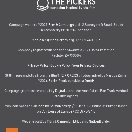
Campaign website ©2025
Film & Campaign Ltd.
· 2 Stoneycroft Road · South
Queensferry EH30 9HX · Scotland
thepickers@thepickers.org
·
+44 131 460 1605
Company registered in Scotland SC488934 · ICO Data Protection
Register ZA930584
Privacy Policy
·
Cookie Policy
·
Your Privacy Choices
Still images and clips from the film
THE PICKERS
photographed by Marcus Zahn ·
©2024
Berlin Producers Media GmbH
Campaign graphics developed by
Digital Lions
,
the world’s first Fair Trade verified
creative agency
Van icon based on an
icon by Selman design
/
CC BY 4.0
· Outline of Europe based
on
Contours of Europe
/
CC BY-SA 4.0
Website built by
Film & Campaign Ltd.
using
NationBuilder