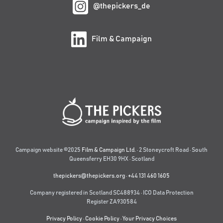
@thepickers_de
Film & Campaign
Campaign website ©2025
Film & Campaign Ltd.
· 2 Stoneycroft Road · South
Queensferry EH30 9HX · Scotland
thepickers@thepickers.org
·
+44 131 460 1605
Company registered in Scotland SC488934 · ICO Data Protection
Register ZA930584
Privacy Policy
·
Cookie Policy
·
Your Privacy Choices