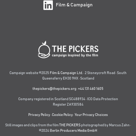
Film & Campaign
Campaign website ©2025
Film & Campaign Ltd.
· 2 Stoneycroft Road · South
Queensferry EH30 9HX · Scotland
thepickers@thepickers.org
·
+44 131 460 1605
Company registered in Scotland SC488934 · ICO Data Protection
Register ZA930584
Privacy Policy
·
Cookie Policy
·
Your Privacy Choices
Still images and clips from the film
THE PICKERS
photographed by Marcus Zahn ·
©2024
Berlin Producers Media GmbH