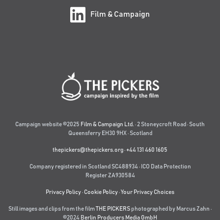
Film & Campaign
Campaign website ©2025
Film & Campaign Ltd.
· 2 Stoneycroft Road · South
Queensferry EH30 9HX · Scotland
thepickers@thepickers.org
·
+44 131 460 1605
Company registered in Scotland SC488934 · ICO Data Protection
Register ZA930584
Privacy Policy
·
Cookie Policy
·
Your Privacy Choices
Still images and clips from the film
THE PICKERS
photographed by Marcus Zahn ·
©2024
Berlin Producers Media GmbH