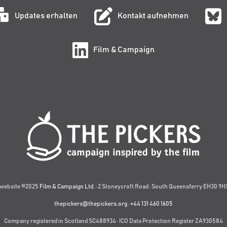
Updates erhalten
Kontakt aufnehmen
Film & Campaign
website ©2025
Film & Campaign Ltd.
· 2 Stoneycroft Road · South Queensferry EH30 9HX
thepickers@thepickers.org
·
+44 131 460 1605
Company registered in Scotland SC488934 · ICO Data Protection Register ZA930584