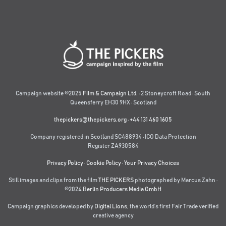
Campaign website ©2025
Film & Campaign Ltd.
· 2 Stoneycroft Road · South
Queensferry EH30 9HX · Scotland
thepickers@thepickers.org
·
+44 131 460 1605
Company registered in Scotland SC488934 · ICO Data Protection
Register ZA930584
Privacy Policy
·
Cookie Policy
·
Your Privacy Choices
Still images and clips from the film
THE PICKERS
photographed by Marcus Zahn ·
©2024
Berlin Producers Media GmbH
Campaign graphics developed by
Digital Lions
,
the world’s first Fair Trade verified
creative agency