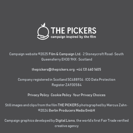
Campaign website ©2025
Film & Campaign Ltd.
· 2 Stoneycroft Road · South
Queensferry EH30 9HX · Scotland
thepickers@thepickers.org
·
+44 131 460 1605
Company registered in Scotland SC488934 · ICO Data Protection
Register ZA930584
Privacy Policy
·
Cookie Policy
·
Your Privacy Choices
Still images and clips from the film
THE PICKERS
photographed by Marcus Zahn ·
©2024
Berlin Producers Media GmbH
Campaign graphics developed by
Digital Lions
,
the world’s first Fair Trade verified
creative agency