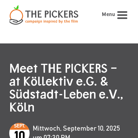
Menu
Meet THE PICKERS –
at Köllektiv e.G. &
Südstadt-Leben e.V.,
Köln
SEPT.
Mittwoch, September 10, 2025
10
um 07:30 PM